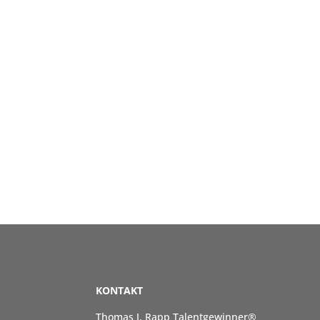
KONTAKT
Thomas J. Rapp Talentgewinner®