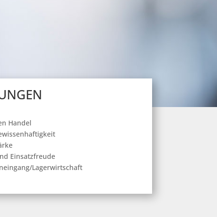
UNGEN
den Handel
ewissenhaftigkeit
ärke
und Einsatzfreude
neingang/Lagerwirtschaft