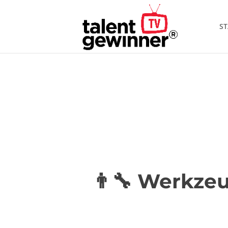
ST
👨‍🔧 Werkze