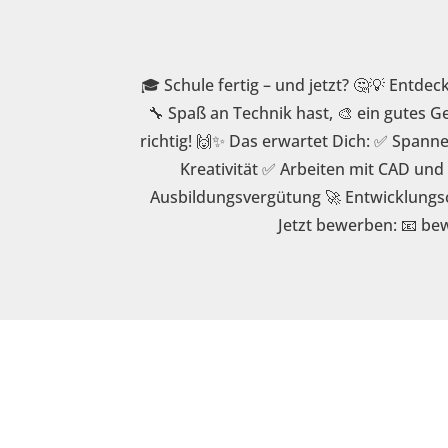
🎓 Schule fertig – und jetzt? 🤔💡 Ent
🔧 Spaß an Technik hast, 🎨 ein gutes G
richtig! 🙌✨ Das erwartet Dich: ✅ Span
Kreativität ✅ Arbeiten mit CAD u
Ausbildungsvergütung 🚀 Entwicklungsc
Jetzt bewerben: 📧 b