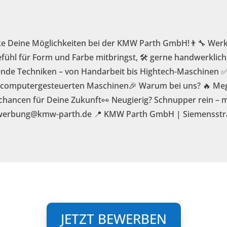
decke Deine Möglichkeiten bei der KMW Parth GmbH!👨‍🔧 We
efühl für Form und Farbe mitbringst, 🛠️ gerne handwerklich 
nende Techniken – von Handarbeit bis Hightech-Maschinen ✅
nd computergesteuerten Maschinen🎉 Warum bei uns? 🔥 Me
hancen für Deine Zukunft👀 Neugierig? Schnupper rein – m
ewerbung@kmw-parth.de 📍 KMW Parth GmbH | Siemensstr
JETZT BEWERBEN